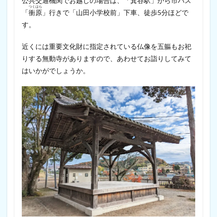
公共交通機関でお越しの場合は、「箕谷駅」から市バス
つく
はら
「
衝
原
」行きで「山田小学校前」下車、徒歩5分ほどで
す。
近くには重要文化財に指定されている仏像を五軀もお祀
りする無動寺がありますので、あわせてお詣りしてみて
はいかがでしょうか。