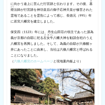
き
に向かう途上に営んだ行宮跡と伝わります。その後、
基
とう
燈
法師が行宮跡を神功皇后の御子応神天皇が修営された
霊地であることを霊告によって感じ、長徳元（995）年
に若宮八幡宮を建立しました。
保安四（1123）年には、丹生山田荘の領主であった源為
さ
め
うし
義が京都の自邸に祀る
左
女
牛
八幡大神を勧請合祀のうえ
八幡宮を再興しました。そして、為義の自邸が六條醒ヶ
井にあったことに由来し、当社は六條八幡宮と呼ばれる
ことになりました。
（
六條八幡宮のホームページ
と現地案内板より）