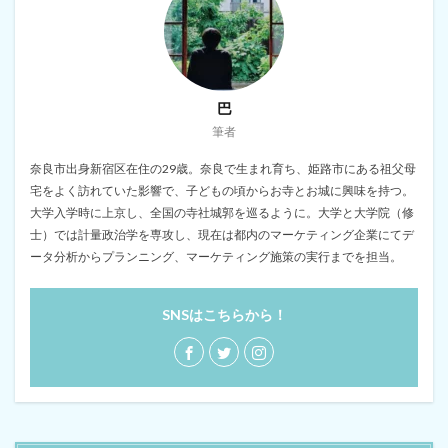
巴
筆者
奈良市出身新宿区在住の29歳。奈良で生まれ育ち、姫路市にある祖父母
宅をよく訪れていた影響で、子どもの頃からお寺とお城に興味を持つ。
大学入学時に上京し、全国の寺社城郭を巡るように。大学と大学院（修
士）では計量政治学を専攻し、現在は都内のマーケティング企業にてデ
ータ分析からプランニング、マーケティング施策の実行までを担当。
SNSはこちらから！