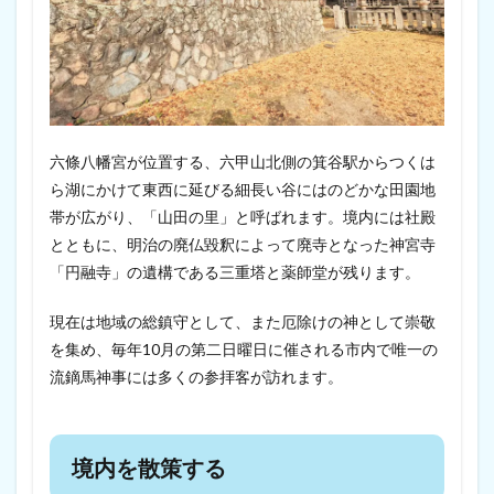
六條八幡宮が位置する、六甲山北側の箕谷駅からつくは
ら湖にかけて東西に延びる細長い谷にはのどかな田園地
帯が広がり、「山田の里」と呼ばれます。境内には社殿
とともに、明治の廃仏毀釈によって廃寺となった神宮寺
「円融寺」の遺構である三重塔と薬師堂が残ります。
現在は地域の総鎮守として、また厄除けの神として崇敬
を集め、毎年10月の第二日曜日に催される市内で唯一の
流鏑馬神事には多くの参拝客が訪れます。
境内を散策する