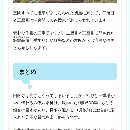
三間すべてに撥束があしらわれた初層に対して、二層目
と三層目は中央間にのみ撥束があしらわれています。
素朴な作風の三重塔ですが、二層目と三層目に配された
ほそ
ぶち
こう
らん
細
縁
高
欄
（手すり）や軒先などの意匠からは流麗な優美
さも感じれらます。
まとめ
円融寺は廃寺となってしまいましたが、社殿と三重塔が
今に伝わる六條八幡神社。境内には樹齢500年にもなる
銀杏の巨木があり、見頃を迎える11月以降には銀杏に彩
られた見事な景観を楽しめそうです。