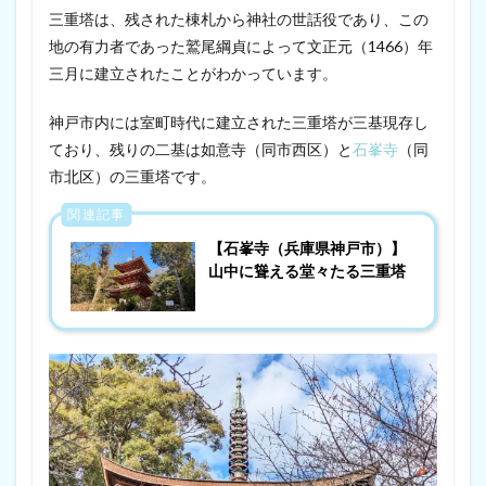
三重塔は、残された棟札から神社の世話役であり、この
地の有力者であった鷲尾綱貞によって文正元（1466）年
三月に建立されたことがわかっています。
神戸市内には室町時代に建立された三重塔が三基現存し
ており、残りの二基は如意寺（同市西区）と
石峯寺
（同
市北区）の三重塔です。
関連記事
【石峯寺（兵庫県神戸市）】
山中に聳える堂々たる三重塔