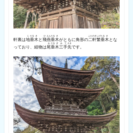
じ
だる
き
ひ
えん
だる
き
ふた
のき
しげ
たる
き
軒裏は
地
垂
木
と
飛
燕
垂
木
がともに角形の
二
軒
繁
垂
木
とな
お
だる
ぎ
み
て
さき
っており、組物は
尾
垂
木
三
手
先
です。