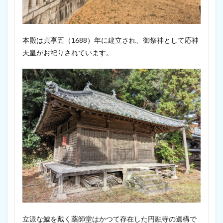
本殿は貞享五（1688）年に建立され、御祭神として応神
天皇がお祀りされています。
立派な鯱を戴く薬師堂はかつて存在した円融寺の遺構で