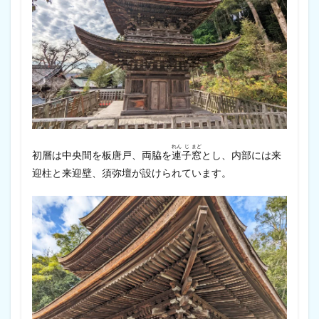
れん
じ
まど
初層は中央間を板唐戸、両脇を
連
子
窓
とし、内部には来
迎柱と来迎壁、須弥壇が設けられています。