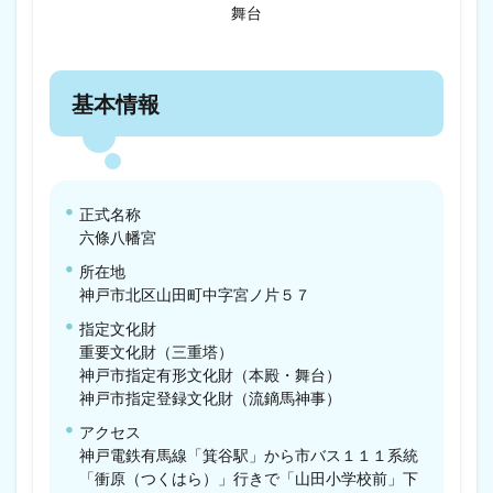
舞台
基本情報
正式名称
六條八幡宮
所在地
神戸市北区山田町中字宮ノ片５７
指定文化財
重要文化財（三重塔）
神戸市指定有形文化財（本殿・舞台）
神戸市指定登録文化財（流鏑馬神事）
アクセス
神戸電鉄有馬線「箕谷駅」から市バス１１１系統
「衝原（つくはら）」行きで「山田小学校前」下