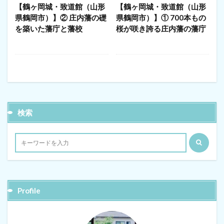
【鶴ヶ岡城・致道館（山形
【鶴ヶ岡城・致道館（山形
県鶴岡市）】② 庄内藩の礎
県鶴岡市）】① 700本もの
を築いた藩庁と藩校
桜が咲き誇る庄内藩の藩庁
検索
Profile