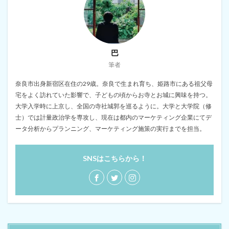
巴
筆者
奈良市出身新宿区在住の29歳。奈良で生まれ育ち、姫路市にある祖父母
宅をよく訪れていた影響で、子どもの頃からお寺とお城に興味を持つ。
大学入学時に上京し、全国の寺社城郭を巡るように。大学と大学院（修
士）では計量政治学を専攻し、現在は都内のマーケティング企業にてデ
ータ分析からプランニング、マーケティング施策の実行までを担当。
SNSはこちらから！