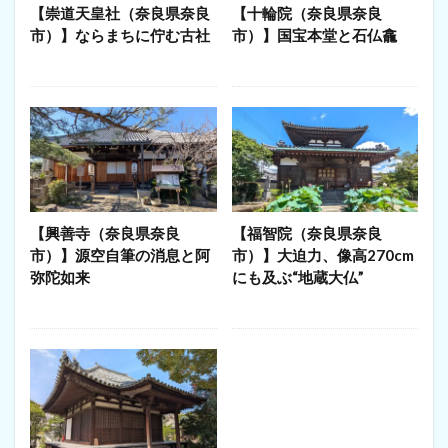
【崇道天皇社（奈良県奈良
【十輪院（奈良県奈良
市）】ならまちに佇む古社
市）】国宝本堂と石仏龕
【興善寺（奈良県奈良
【福智院（奈良県奈良
市）】源空自筆の消息と阿
市）】大迫力、像高270cm
弥陀如来
にも及ぶ“地蔵大仏”